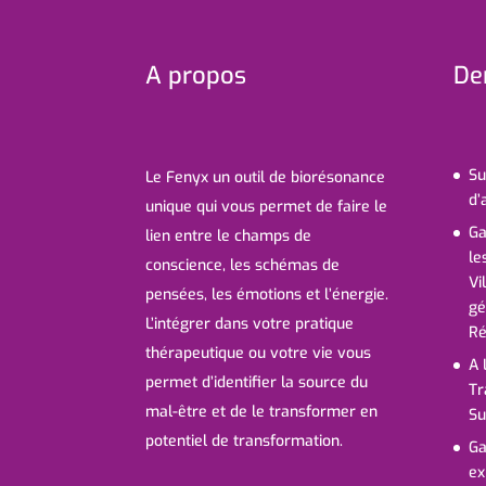
A propos
Der
Su
Le Fenyx un outil de biorésonance
d’
unique qui vous permet de faire le
Ga
lien entre le champs de
le
conscience, les schémas de
Vi
pensées, les émotions et l’énergie.
gé
L’intégrer dans votre pratique
Ré
thérapeutique ou votre vie vous
A 
permet d’identifier la source du
Tr
mal-être et de le transformer en
Su
potentiel de transformation.
Ga
ex