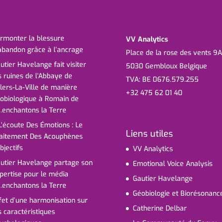
rmonter la blessure
VV Analytics
abandon grâce à l’ancrage
Place de la rose des vents 9A
utier Havelange fait visiter
5030 Gembloux Belgique
s ruines de l’Abbaye de
TVA: BE 0676.579.255
llers-La-Ville de manière
+32 475 62 01 40
obiologique à Romain de
.enchantons la Terre
L’écoute Des Émotions : Le
Liens utiles
aitement Des Acouphènes
bjectifs
VV Analytics
utier Havelange partage son
Emotional Voice Analysis
pertise pour le média
Gautier Havelange
.enchantons la Terre
Géobiologie et Biorésonanc
fet d’une harmonisation sur
Catherine Delbar
s caractéristiques