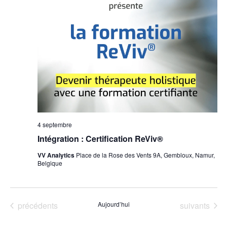
4 septembre
Intégration : Certification ReViv®
VV Analytics
Place de la Rose des Vents 9A, Gembloux, Namur,
Belgique
Évènements
Évènements
précédents
Aujourd’hui
suivants