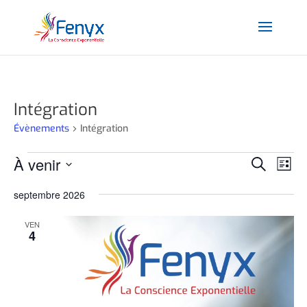
Intégration
Évènements
Intégration
Évènements
Recher
Nav
À venir
Recherche
Liste
de
et
Sélectionnez
vu
naviga
septembre 2026
une
Év
de
date.
VEN
vues
4
Évène