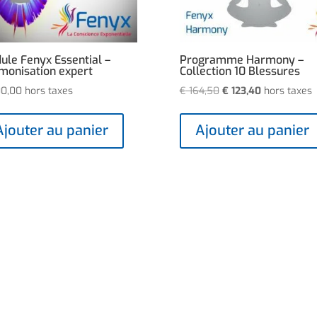
ule Fenyx Essential –
Programme Harmony –
monisation expert
Collection 10 Blessures
Le
Le
0,00
hors taxes
€
164,50
€
123,40
hors taxes
prix
prix
initial
actuel
Ajouter au panier
Ajouter au panier
était :
est :
€ 164,50.
€ 123,40.