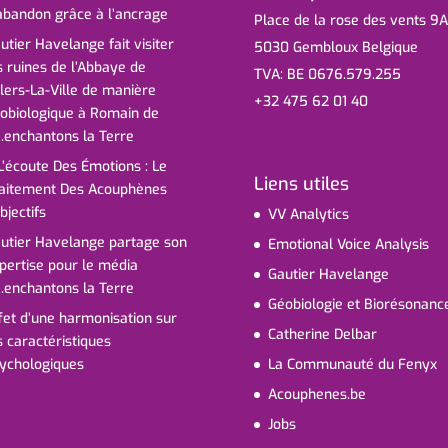
abandon grâce à l’ancrage
Place de la rose des vents 9A
utier Havelange fait visiter
5030 Gembloux Belgique
s ruines de l’Abbaye de
TVA: BE 0676.579.255
llers-La-Ville de manière
+32 475 62 01 40
obiologique à Romain de
.enchantons la Terre
L’écoute Des Émotions : Le
Liens utiles
aitement Des Acouphènes
bjectifs
VV Analytics
utier Havelange partage son
Emotional Voice Analysis
pertise pour le média
Gautier Havelange
.enchantons la Terre
Géobiologie et Biorésonanc
fet d’une harmonisation sur
Catherine Delbar
s caractéristiques
La Communauté du Fenyx
ychologiques
Acouphenes.be
Jobs