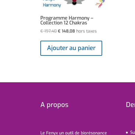
Programme Harmony –
Collection 12 Chakras
Le
Le
€
197,40
€
148,08
hors taxes
prix
prix
initial
actuel
Ajouter au panier
était :
est :
€ 197,40.
€ 148,08.
A propos
Der
Su
Le Fenyx un outil de biorésonance